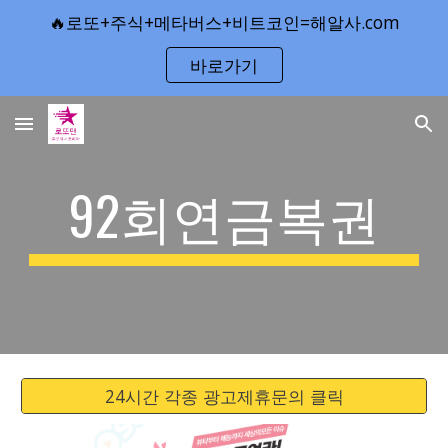
🔥로또+주식+메타버스+비트코인=해알사.com
Skip to main content
Skip to navigation
바로가기
92회연금복권
24시간 각종 광고제휴문의 클릭