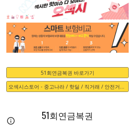
51회연금복권 바로가기
오섹시스토어 - 중고나라 / 핫딜 / 직거래 / 안전거래 바로가기
51회연금복권