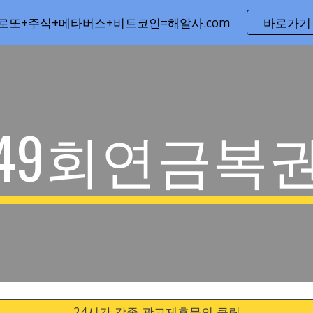
로또+주식+메타버스+비트코인=해알사.com
바로가기
ip to main content
Skip to navigat
49회연금복
24시간 각종 광고제휴문의 클릭