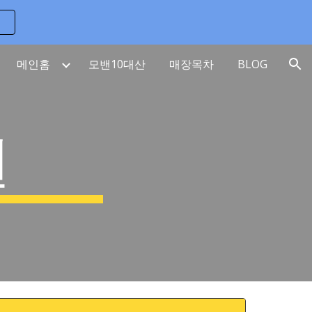
ion
메인홈
모밴10대산
매장목차
BLOG
권