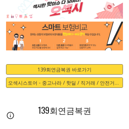
139회연금복권 바로가기
오섹시스토어 - 중고나라 / 핫딜 / 직거래 / 안전거래 바로가기
139회연금복권