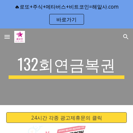
🔥로또+주식+메타버스+비트코인=해알사.com
Skip to main content
Skip to navigation
바로가기
132회연금복권
24시간 각종 광고제휴문의 클릭