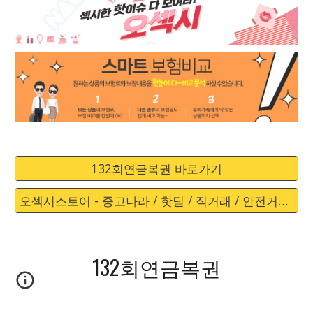
132회연금복권 바로가기
오섹시스토어 - 중고나라 / 핫딜 / 직거래 / 안전거래 바로가기
132회연금복권