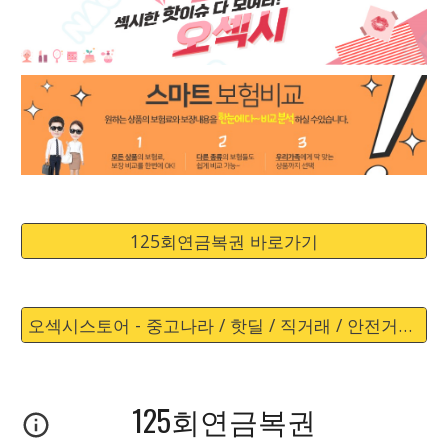
125회연금복권 바로가기
오섹시스토어 - 중고나라 / 핫딜 / 직거래 / 안전거래 바로가기
125회연금복권