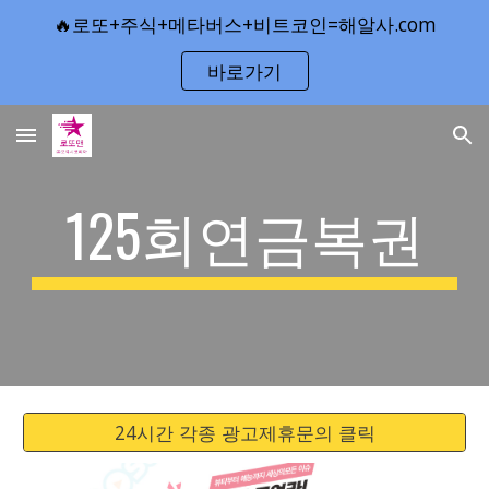
🔥로또+주식+메타버스+비트코인=해알사.com
Skip to main content
Skip to navigation
바로가기
125회연금복권
24시간 각종 광고제휴문의 클릭