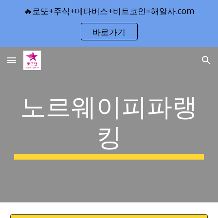
🔥로또+주식+메타버스+비트코인=해알사.com
Skip to main content
Skip to navigation
바로가기
노르웨이피파랭
킹