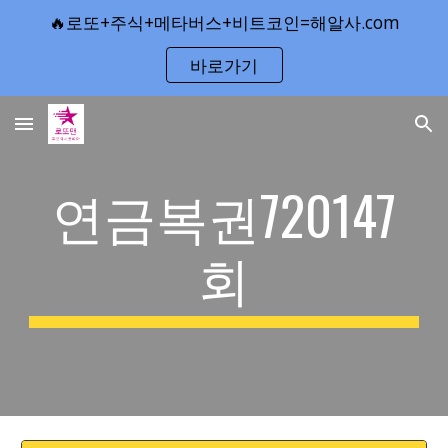
🔥로또+주식+메타버스+비트코인=해알사.com
Skip to main content
Skip to navigation
바로가기
연금복권720147
회