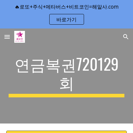
🔥로또+주식+메타버스+비트코인=해알사.com
Skip to main content
Skip to navigation
바로가기
연금복권72012
9
회