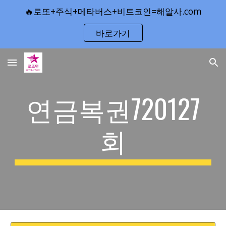
🔥로또+주식+메타버스+비트코인=해알사.com
Skip to main content
Skip to navigation
바로가기
연금복권720127
회