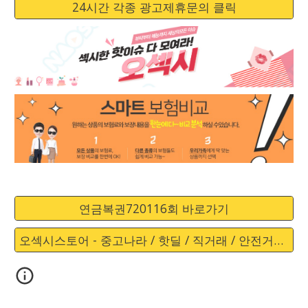
24시간 각종 광고제휴문의 클릭
연금복권720116회 바로가기
오섹시스토어 - 중고나라 / 핫딜 / 직거래 / 안전거래 바로가기