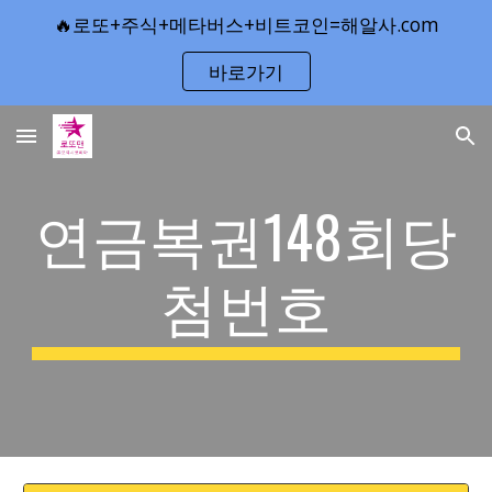
🔥로또+주식+메타버스+비트코인=해알사.com
Skip to main content
Skip to navigation
바로가기
연금복권148회당
첨번호