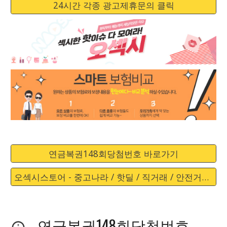
24시간 각종 광고제휴문의 클릭
연금복권148회당첨번호 바로가기
오섹시스토어 - 중고나라 / 핫딜 / 직거래 / 안전거래 바로가기
연금복권148회당첨번호