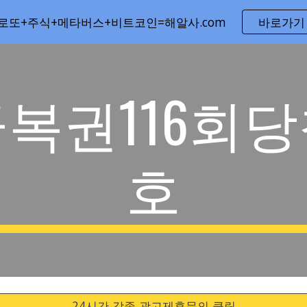
로또+주식+메타버스+비트코인=해알사.com
바로가기
ip to main content
Skip to navigat
복권116회
호
24시간 각종 광고제휴문의 클릭