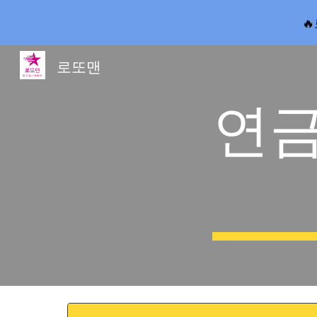

Sk
로또맨
연금