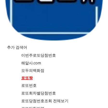
추가 검색어
이번주로또당첨번호
해알사.com
모두의백화점
로또짱
로또번호
로또회차별당첨번호
로또당첨번호조회 전체보기