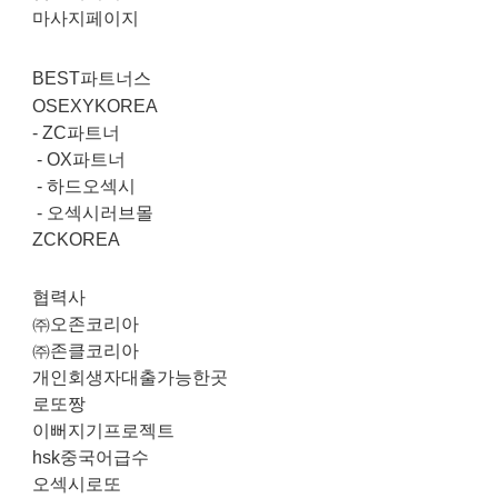
마사지페이지
BEST파트너스
OSEXYKOREA
-
ZC파트너
-
OX파트너
-
하드오섹시
-
오섹시러브몰
ZCKOREA
협력사
㈜오존코리아
㈜존클코리아
개인회생자대출가능한곳
로또짱
이뻐지기프로젝트
hsk중국어급수
오섹시로또