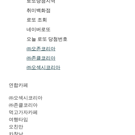
로또당첨지역
취미백화점
로또 조회
네이버로또
오늘 로또 당첨번호
㈜오존코리아
㈜존클코리아
㈜오섹시코리아
연합카페
㈜오섹시코리아
㈜존클코리아
먹고가자카페
여행타임
오친만
카창남