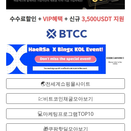
🌏전세계쇼핑몰사이트
💹비트코인채굴모아보기
💻마케팅프로그램TOP10
🎁쿠팡핫딜모아보기