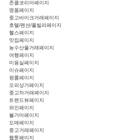
존클코리아페이지
명품페이지
중고바이크거래페이지
호텔/펜션/풀빌라페이지
헬스페이지
맛집페이지
농수산물거래페이지
여행페이지
미용실페이지
이슈페이지
원룸페이지
오피상가페이지
중고차거래페이지
트렌드뷰페이지
와인페이지
불가마페이지
도매페이지
중고거래페이지
웹툰페이지