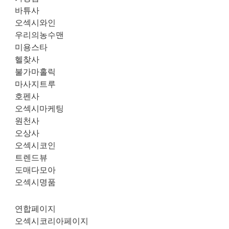
바튜사
오섹시와인
우리의농수맨
미용스타
헬찾사
불가마홀릭
마사지트루
호펜사
오섹시마케팅
원천사
오상사
오섹시코인
트렌드뷰
도매다모아
오섹시명품
연합페이지
오섹시코리아페이지