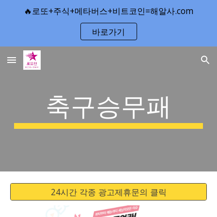
🔥로또+주식+메타버스+비트코인=해알사.com
Skip to main content
Skip to navigation
바로가기
축구승무패
24시간 각종 광고제휴문의 클릭