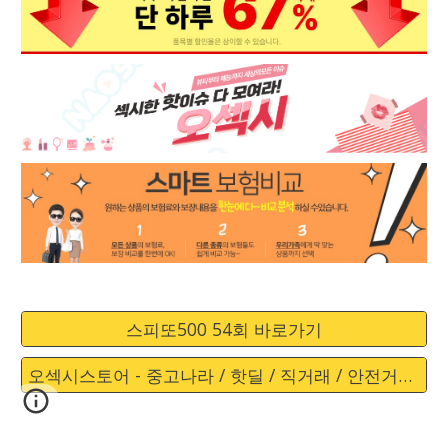
스피또500 54회 바로가기
오섹시스토어 - 중고나라 / 핫딜 / 직거래 / 안전거래 바로가기