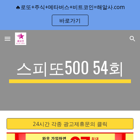
🔥로또+주식+메타버스+비트코인=해알사.com
Skip to main content
Skip to navigation
바로가기
스피또500 5
4
회
24시간 각종 광고제휴문의 클릭