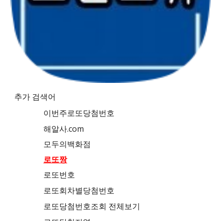
추가 검색어
이번주로또당첨번호
해알사.com
모두의백화점
로또짱
로또번호
로또회차별당첨번호
로또당첨번호조회 전체보기