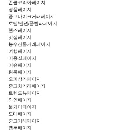
존클코리아페이지
명품페이지
중고바이크거래페이지
호텔/펜션/풀빌라페이지
헬스페이지
맛집페이지
농수산물거래페이지
여행페이지
미용실페이지
이슈페이지
원룸페이지
오피상가페이지
중고차거래페이지
트렌드뷰페이지
와인페이지
불가마페이지
도매페이지
중고거래페이지
웹툰페이지