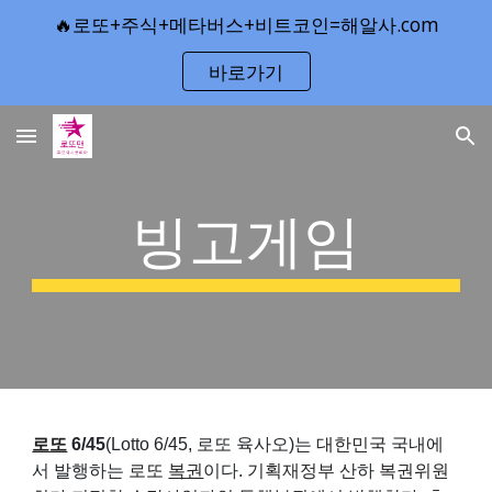
🔥로또+주식+메타버스+비트코인=해알사.com
Skip to main content
Skip to navigation
바로가기
빙고게임
로또
6/45
(Lotto 6/45, 로또 육사오)는
대한민국
국내에
서 발행하는
로또
복권
이다.
기획재정부
산하
복권위원