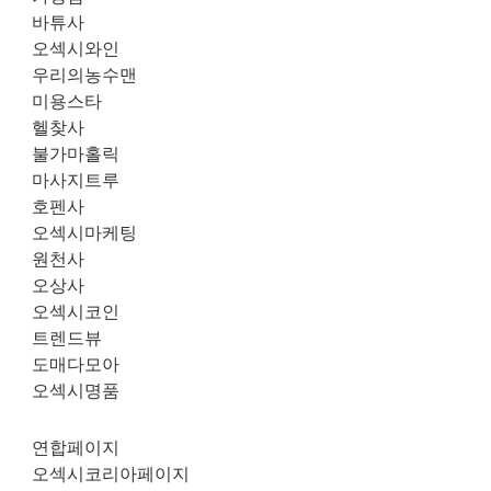
바튜사
오섹시와인
우리의농수맨
미용스타
헬찾사
불가마홀릭
마사지트루
호펜사
오섹시마케팅
원천사
오상사
오섹시코인
트렌드뷰
도매다모아
오섹시명품
연합페이지
오섹시코리아페이지