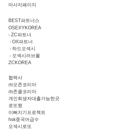
마사지페이지
BEST파트너스
OSEXYKOREA
-
ZC파트너
-
OX파트너
-
하드오섹시
-
오섹시러브몰
ZCKOREA
협력사
㈜오존코리아
㈜존클코리아
개인회생자대출가능한곳
로또짱
이뻐지기프로젝트
hsk중국어급수
오섹시로또