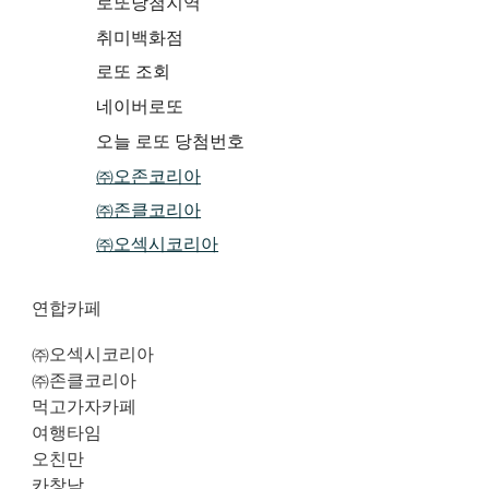
로또당첨지역
취미백화점
로또 조회
네이버로또
오늘 로또 당첨번호
㈜오존코리아
㈜존클코리아
㈜오섹시코리아
연합카페
㈜오섹시코리아
㈜존클코리아
먹고가자카페
여행타임
오친만
카창남