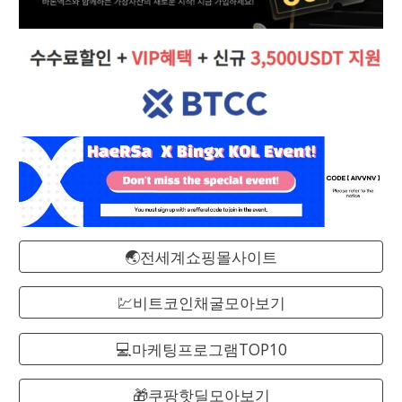
🌏전세계쇼핑몰사이트
💹비트코인채굴모아보기
💻마케팅프로그램TOP10
🎁쿠팡핫딜모아보기