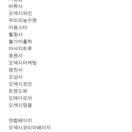
바튜사
오섹시와인
우리의농수맨
미용스타
헬찾사
불가마홀릭
마사지트루
호펜사
오섹시마케팅
원천사
오상사
오섹시코인
트렌드뷰
도매다모아
오섹시명품
연합페이지
오섹시코리아페이지