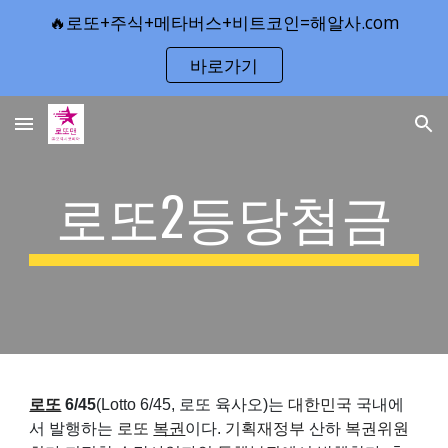
🔥로또+주식+메타버스+비트코인=해알사.com
Skip to main content
Skip to navigation
바로가기
로또2등당첨금
로또
6/45
(Lotto 6/45, 로또 육사오)는
대한민국
국내에
서 발행하는
로또
복권
이다.
기획재정부
산하
복권위원