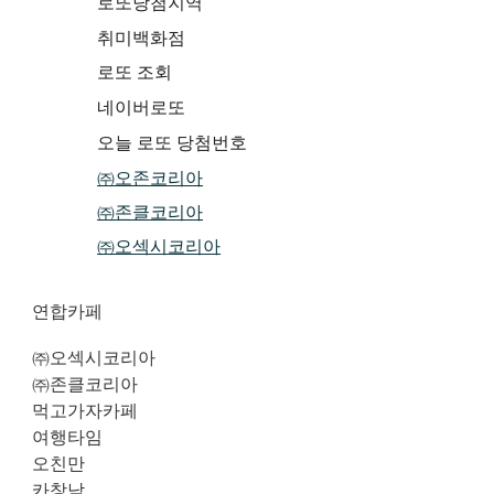
로또당첨지역
취미백화점
로또 조회
네이버로또
오늘 로또 당첨번호
㈜오존코리아
㈜존클코리아
㈜오섹시코리아
연합카페
㈜오섹시코리아
㈜존클코리아
먹고가자카페
여행타임
오친만
카창남