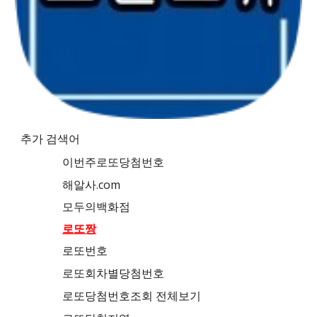
추가 검색어
이번주로또당첨번호
해알사.com
모두의백화점
로또짱
로또번호
로또회차별당첨번호
로또당첨번호조회 전체보기