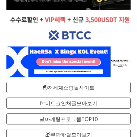
🌏전세계쇼핑몰사이트
💹비트코인채굴모아보기
💻마케팅프로그램TOP10
🎁쿠팡핫딜모아보기