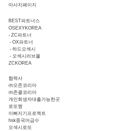
마사지페이지
BEST파트너스
OSEXYKOREA
-
ZC파트너
-
OX파트너
-
하드오섹시
-
오섹시러브몰
ZCKOREA
협력사
㈜오존코리아
㈜존클코리아
개인회생자대출가능한곳
로또짱
이뻐지기프로젝트
hsk중국어급수
오섹시로또