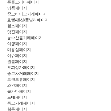
존클코리아페이지
명품페이지
중고바이크거래페이지
호텔/펜션/풀빌라페이지
헬스페이지
맛집페이지
농수산물거래페이지
여행페이지
미용실페이지
이슈페이지
원룸페이지
오피상가페이지
중고차거래페이지
트렌드뷰페이지
와인페이지
불가마페이지
도매페이지
중고거래페이지
웹툰페이지