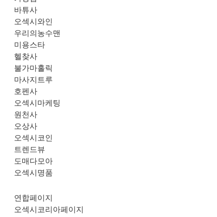
바튜사
오섹시와인
우리의농수맨
미용스타
헬찾사
불가마홀릭
마사지트루
호펜사
오섹시마케팅
원천사
오상사
오섹시코인
트렌드뷰
도매다모아
오섹시명품
연합페이지
오섹시코리아페이지