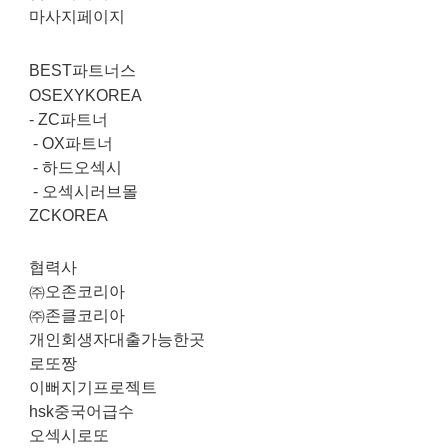
마사지페이지
BEST파트너스
OSEXYKOREA
-
ZC파트너
-
OX파트너
-
하드오섹시
-
오섹시러브몰
ZCKOREA
협력사
㈜오존코리아
㈜존클코리아
개인회생자대출가능한곳
로또짱
이뻐지기프로젝트
hsk중국어급수
오섹시로또