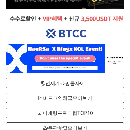
🌏전세계쇼핑몰사이트
💹비트코인채굴모아보기
💻마케팅프로그램TOP10
🎁쿠팡핫딜모아보기