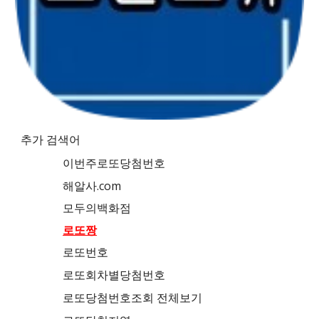
추가 검색어
이번주로또당첨번호
해알사.com
모두의백화점
로또짱
로또번호
로또회차별당첨번호
로또당첨번호조회 전체보기