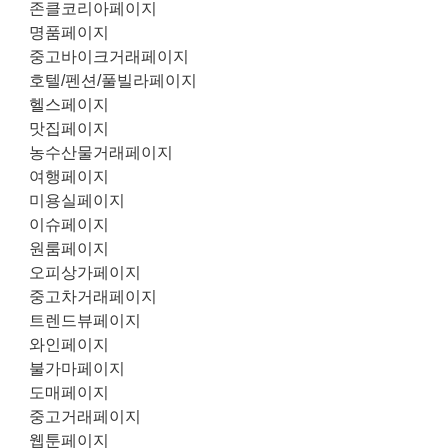
존클코리아페이지
명품페이지
중고바이크거래페이지
호텔/펜션/풀빌라페이지
헬스페이지
맛집페이지
농수산물거래페이지
여행페이지
미용실페이지
이슈페이지
원룸페이지
오피상가페이지
중고차거래페이지
트렌드뷰페이지
와인페이지
불가마페이지
도매페이지
중고거래페이지
웹툰페이지