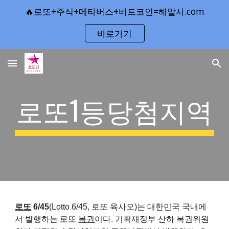
🔥로또+주식+메타버스+비트코인=해알사.com
Skip to main content
Skip to navigation
바로가기
로또1등당첨지역
로또
6/45
(Lotto 6/45, 로또 육사오)는
대한민국
국내에
서 발행하는
로또
복권
이다.
기획재정부
산하
복권위원