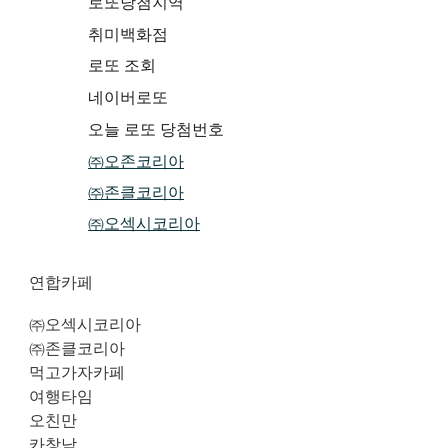
로또당첨지역
취미백화점
로또 조회
네이버로또
오늘 로또 당첨번호
㈜오존코리아
㈜존클코리아
㈜오섹시코리아
연합카페
㈜오섹시코리아
㈜존클코리아
먹고가자카페
여행타임
오친만
카창남