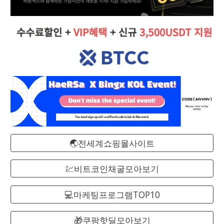
🌏전세계쇼핑몰사이트
💹비트코인채굴모아보기
💻마케팅프로그램TOP10
🎁쿠팡핫딜모아보기