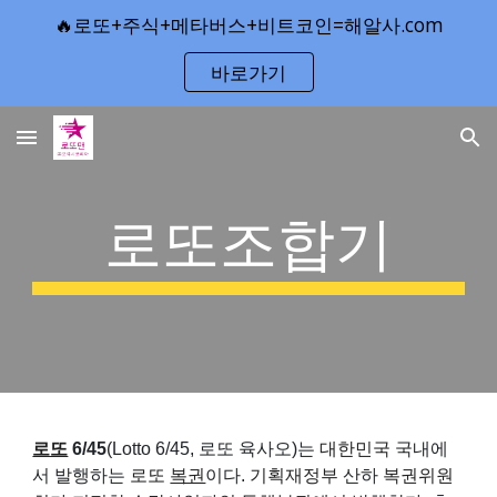
🔥로또+주식+메타버스+비트코인=해알사.com
Skip to main content
Skip to navigation
바로가기
로또조합기
로또
6/45
(Lotto 6/45, 로또 육사오)는
대한민국
국내에
서 발행하는
로또
복권
이다.
기획재정부
산하
복권위원