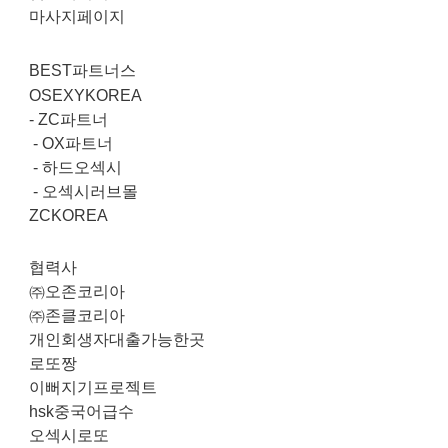
마사지페이지
BEST파트너스
OSEXYKOREA
-
ZC파트너
-
OX파트너
-
하드오섹시
-
오섹시러브몰
ZCKOREA
협력사
㈜오존코리아
㈜존클코리아
개인회생자대출가능한곳
로또짱
이뻐지기프로젝트
hsk중국어급수
오섹시로또