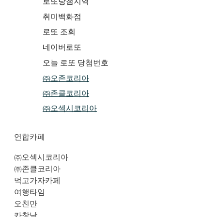
로또당첨지역
취미백화점
로또 조회
네이버로또
오늘 로또 당첨번호
㈜오존코리아
㈜존클코리아
㈜오섹시코리아
연합카페
㈜오섹시코리아
㈜존클코리아
먹고가자카페
여행타임
오친만
카창남