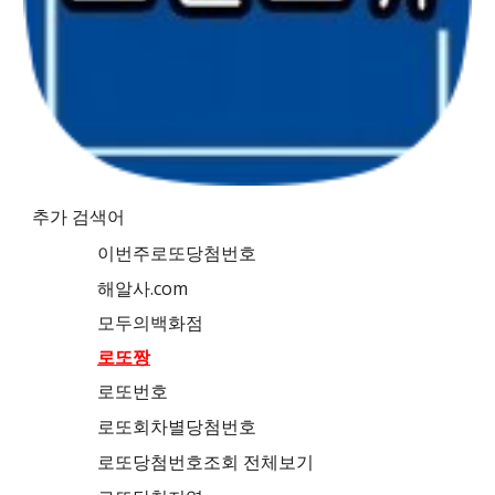
추가 검색어
이번주로또당첨번호
해알사.com
모두의백화점
로또짱
로또번호
로또회차별당첨번호
로또당첨번호조회 전체보기