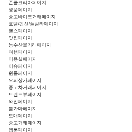
존클코리아페이지
명품페이지
중고바이크거래페이지
호텔/펜션/풀빌라페이지
헬스페이지
맛집페이지
농수산물거래페이지
여행페이지
미용실페이지
이슈페이지
원룸페이지
오피상가페이지
중고차거래페이지
트렌드뷰페이지
와인페이지
불가마페이지
도매페이지
중고거래페이지
웹툰페이지