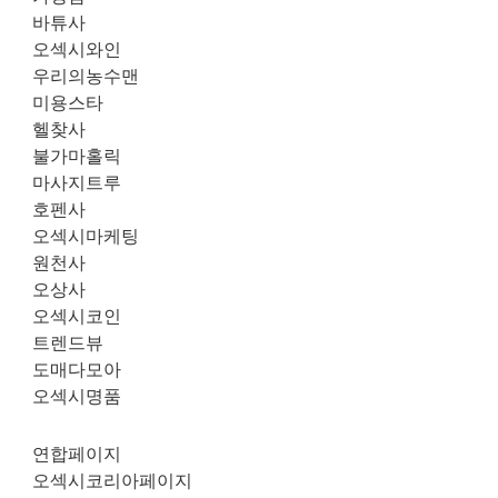
바튜사
오섹시와인
우리의농수맨
미용스타
헬찾사
불가마홀릭
마사지트루
호펜사
오섹시마케팅
원천사
오상사
오섹시코인
트렌드뷰
도매다모아
오섹시명품
연합페이지
오섹시코리아페이지