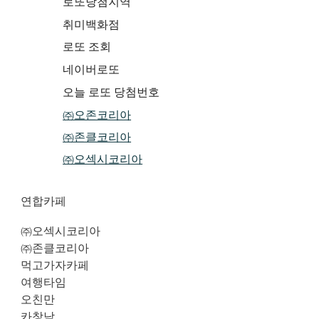
로또당첨지역
취미백화점
로또 조회
네이버로또
오늘 로또 당첨번호
㈜오존코리아
㈜존클코리아
㈜오섹시코리아
연합카페
㈜오섹시코리아
㈜존클코리아
먹고가자카페
여행타임
오친만
카창남