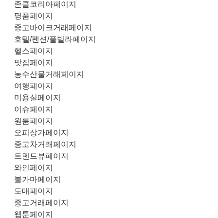
존클코리아페이지
명품페이지
중고바이크거래페이지
호텔/펜션/풀빌라페이지
헬스페이지
맛집페이지
농수산물거래페이지
여행페이지
미용실페이지
이슈페이지
원룸페이지
오피상가페이지
중고차거래페이지
트렌드뷰페이지
와인페이지
불가마페이지
도매페이지
중고거래페이지
웹툰페이지