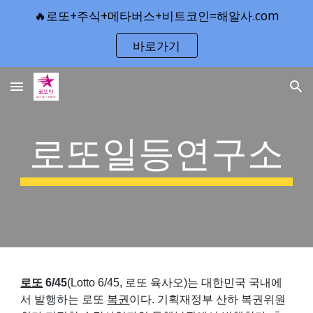
🔥로또+주식+메타버스+비트코인=해알사.com
Skip to main content
Skip to navigation
바로가기
로또일등연구소
로또
6/45
(Lotto 6/45, 로또 육사오)는
대한민국
국내에
서 발행하는
로또
복권
이다.
기획재정부
산하
복권위원