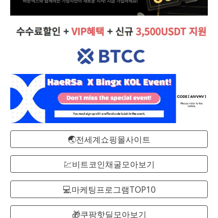
🌏전세계쇼핑몰사이트
💹비트코인채굴모아보기
💻마케팅프로그램TOP10
🎁쿠팡핫딜모아보기