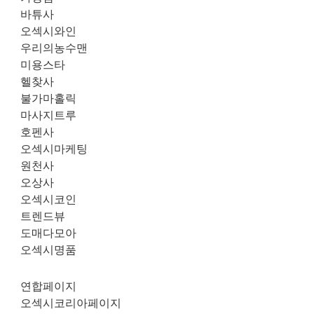
바튜사
오섹시와인
우리의농수맨
미용스타
헬찾사
불가마홀릭
마사지트루
호펜사
오섹시마케팅
원천사
오상사
오섹시코인
트렌드뷰
도매다모아
오섹시명품
연합페이지
오섹시코리아페이지