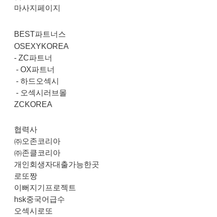
마사지페이지
BEST파트너스
OSEXYKOREA
-
ZC파트너
-
OX파트너
-
하드오섹시
-
오섹시러브몰
ZCKOREA
협력사
㈜오존코리아
㈜존클코리아
개인회생자대출가능한곳
로또짱
이뻐지기프로젝트
hsk중국어급수
오섹시로또