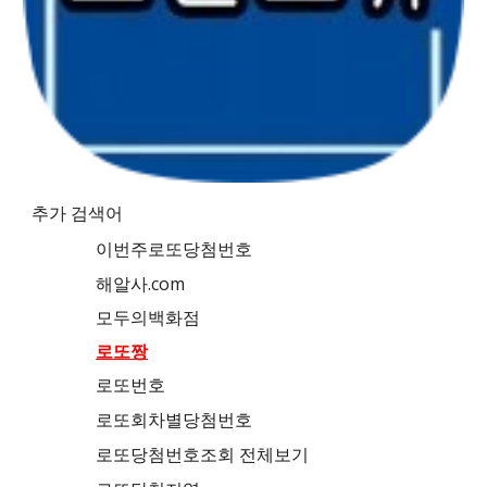
추가 검색어
이번주로또당첨번호
해알사.com
모두의백화점
로또짱
로또번호
로또회차별당첨번호
로또당첨번호조회 전체보기