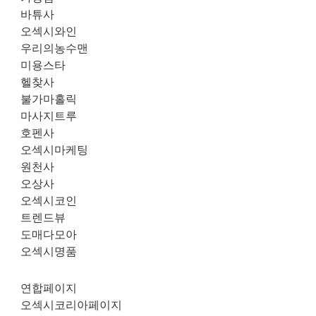
바튜사
오섹시와인
우리의농수맨
미용스타
헬찾사
불가마홀릭
마사지트루
호펜사
오섹시마케팅
원천사
오상사
오섹시코인
트렌드뷰
도매다모아
오섹시명품
연합페이지
오섹시코리아페이지