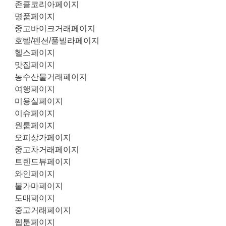
존클코리아페이지
명품페이지
중고바이크거래페이지
호텔/펜션/풀빌라페이지
헬스페이지
맛집페이지
농수산물거래페이지
여행페이지
미용실페이지
이슈페이지
원룸페이지
오피상가페이지
중고차거래페이지
트렌드뷰페이지
와인페이지
불가마페이지
도매페이지
중고거래페이지
웹툰페이지