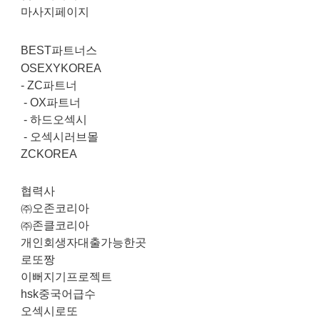
마사지페이지
BEST파트너스
OSEXYKOREA
-
ZC파트너
-
OX파트너
-
하드오섹시
-
오섹시러브몰
ZCKOREA
협력사
㈜오존코리아
㈜존클코리아
개인회생자대출가능한곳
로또짱
이뻐지기프로젝트
hsk중국어급수
오섹시로또