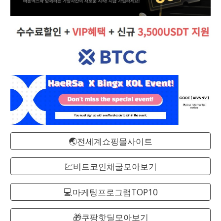
🌏전세계쇼핑몰사이트
💹비트코인채굴모아보기
💻마케팅프로그램TOP10
🎁쿠팡핫딜모아보기