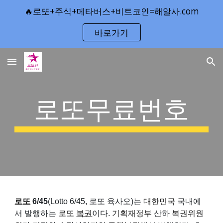
🔥로또+주식+메타버스+비트코인=해알사.com
Skip to main content
Skip to navigation
바로가기
로또무료번호
로또
6/45
(Lotto 6/45, 로또 육사오)는
대한민국
국내에
서 발행하는
로또
복권
이다.
기획재정부
산하
복권위원