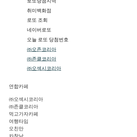
로또당첨지역
취미백화점
로또 조회
네이버로또
오늘 로또 당첨번호
㈜오존코리아
㈜존클코리아
㈜오섹시코리아
연합카페
㈜오섹시코리아
㈜존클코리아
먹고가자카페
여행타임
오친만
카창남