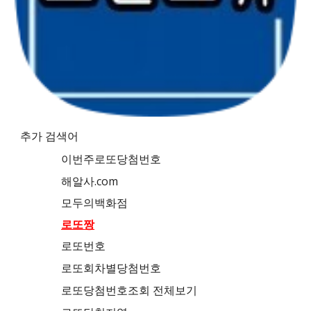
추가 검색어
이번주로또당첨번호
해알사.com
모두의백화점
로또짱
로또번호
로또회차별당첨번호
로또당첨번호조회 전체보기