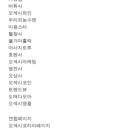
바튜사
오섹시와인
우리의농수맨
미용스타
헬찾사
불가마홀릭
마사지트루
호펜사
오섹시마케팅
원천사
오상사
오섹시코인
트렌드뷰
도매다모아
오섹시명품
연합페이지
오섹시코리아페이지