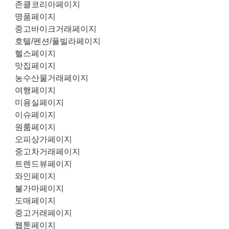
존클코리아페이지
명품페이지
중고바이크거래페이지
호텔/펜션/풀빌라페이지
헬스페이지
맛집페이지
농수산물거래페이지
여행페이지
미용실페이지
이슈페이지
원룸페이지
오피상가페이지
중고차거래페이지
트렌드뷰페이지
와인페이지
불가마페이지
도매페이지
중고거래페이지
웹툰페이지