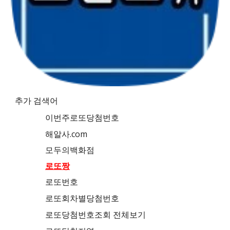
추가 검색어
이번주로또당첨번호
해알사.com
모두의백화점
로또짱
로또번호
로또회차별당첨번호
로또당첨번호조회 전체보기