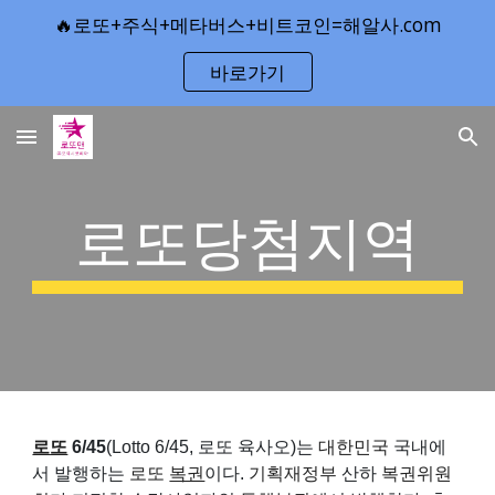
🔥로또+주식+메타버스+비트코인=해알사.com
Skip to main content
Skip to navigation
바로가기
로또당첨지역
로또
6/45
(Lotto 6/45, 로또 육사오)는
대한민국
국내에
서 발행하는
로또
복권
이다.
기획재정부
산하
복권위원