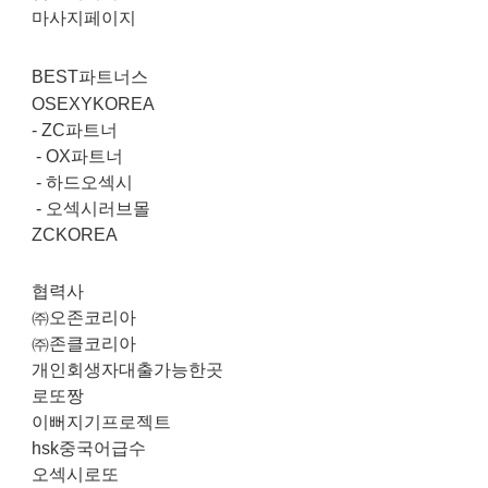
마사지페이지
BEST파트너스
OSEXYKOREA
-
ZC파트너
-
OX파트너
-
하드오섹시
-
오섹시러브몰
ZCKOREA
협력사
㈜오존코리아
㈜존클코리아
개인회생자대출가능한곳
로또짱
이뻐지기프로젝트
hsk중국어급수
오섹시로또