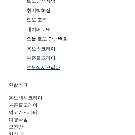
로또당첨지역
취미백화점
로또 조회
네이버로또
오늘 로또 당첨번호
㈜오존코리아
㈜존클코리아
㈜오섹시코리아
연합카페
㈜오섹시코리아
㈜존클코리아
먹고가자카페
여행타임
오친만
카창남