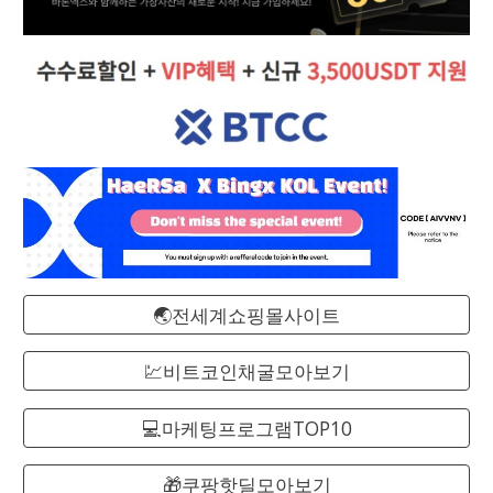
🌏전세계쇼핑몰사이트
💹비트코인채굴모아보기
💻마케팅프로그램TOP10
🎁쿠팡핫딜모아보기