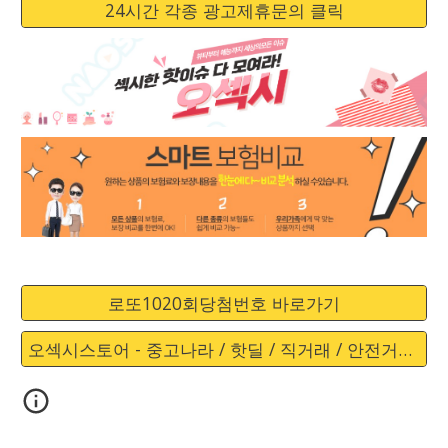
24시간 각종 광고제휴문의 클릭
로또1020회당첨번호 바로가기
오섹시스토어 - 중고나라 / 핫딜 / 직거래 / 안전거래 바로가기