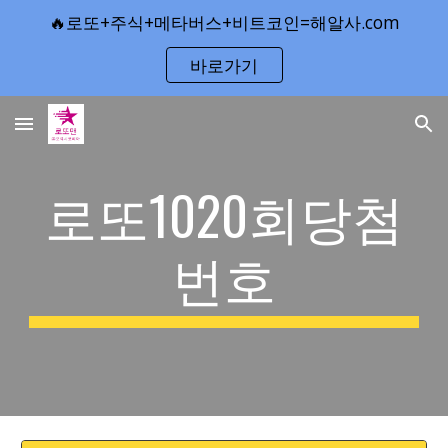
🔥로또+주식+메타버스+비트코인=해알사.com
Skip to main content
Skip to navigation
바로가기
로또1020회당첨
번호