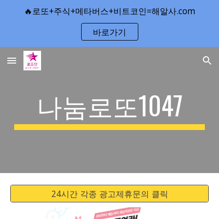
🔥로또+주식+메타버스+비트코인=해알사.com
Skip to main content
Skip to navigation
바로가기
나눔로또1047
24시간 각종 광고제휴문의 클릭