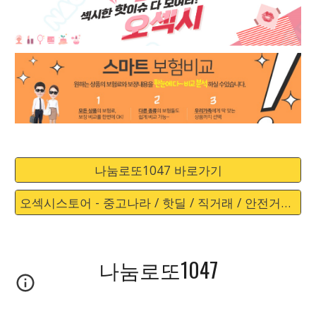
나눔로또1047 바로가기
오섹시스토어 - 중고나라 / 핫딜 / 직거래 / 안전거래 바로가기
나눔로또1047