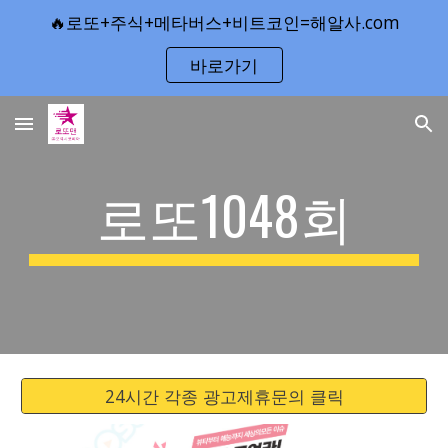
🔥로또+주식+메타버스+비트코인=해알사.com
Skip to main content
Skip to navigation
바로가기
로또1048회
24시간 각종 광고제휴문의 클릭