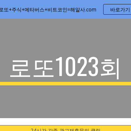
로또+주식+메타버스+비트코인=해알사.com
바로가기
ip to main content
Skip to navigat
로또1023회
24시간 각종 광고제휴문의 클릭