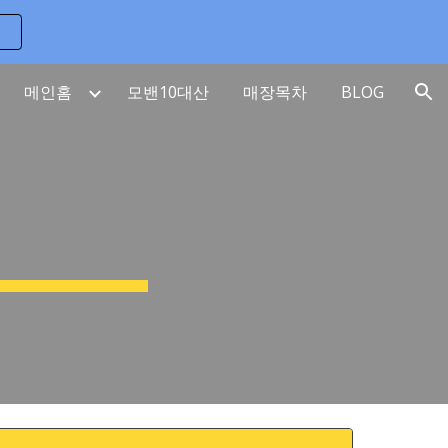
ion
메인홈
모밴10대산
매장목차
BLOG