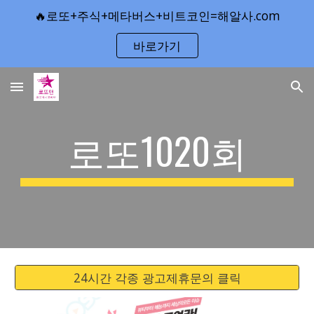
🔥로또+주식+메타버스+비트코인=해알사.com
Skip to main content
Skip to navigation
바로가기
로또1020회
24시간 각종 광고제휴문의 클릭