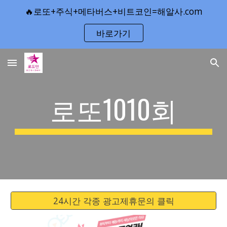
🔥로또+주식+메타버스+비트코인=해알사.com
Skip to main content
Skip to navigation
바로가기
로또1010회
24시간 각종 광고제휴문의 클릭